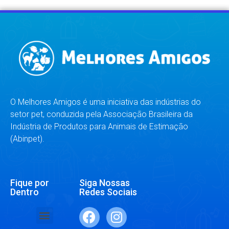
O Melhores Amigos é uma iniciativa das indústrias do
setor pet, conduzida pela Associação Brasileira da
Indústria de Produtos para Animais de Estimação
(Abinpet).
Fique por
Siga Nossas
Dentro
Redes Sociais
SAÚDE E BEM-ESTAR
RAÇAS E ESPÉCIES
DR. RESPONDE