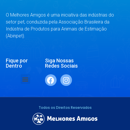
O Melhores Amigos é uma iniciativa das indústrias do
setor pet, conduzida pela Associação Brasileira da
Indústria de Produtos para Animais de Estimação
(Abinpet).
Fique por
Siga Nossas
Dentro
Redes Sociais
SAÚDE E BEM-ESTAR
RAÇAS E ESPÉCIES
DR. RESPONDE
Todos os Direitos Reservados