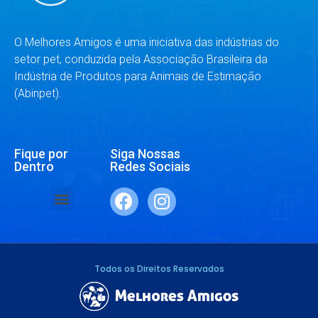
O Melhores Amigos é uma iniciativa das indústrias do
setor pet, conduzida pela Associação Brasileira da
Indústria de Produtos para Animais de Estimação
(Abinpet).
Fique por
Siga Nossas
Dentro
Redes Sociais
SAÚDE E BEM-ESTAR
RAÇAS E ESPÉCIES
DR. RESPONDE
Todos os Direitos Reservados