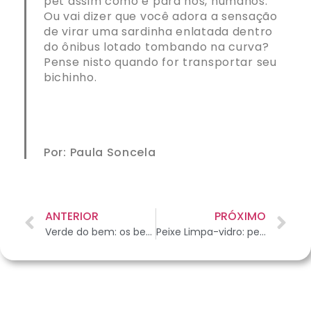
pet assim como é para nós, humanos.
Ou vai dizer que você adora a sensação
de virar uma sardinha enlatada dentro
do ônibus lotado tombando na curva?
Pense nisto quando for transportar seu
bichinho.
Por: Paula Soncela
ANTERIOR
PRÓXIMO
Verde do bem: os benefícios da graminha de gato
Peixe Limpa-vidro: pet companheiro na hora da faxina