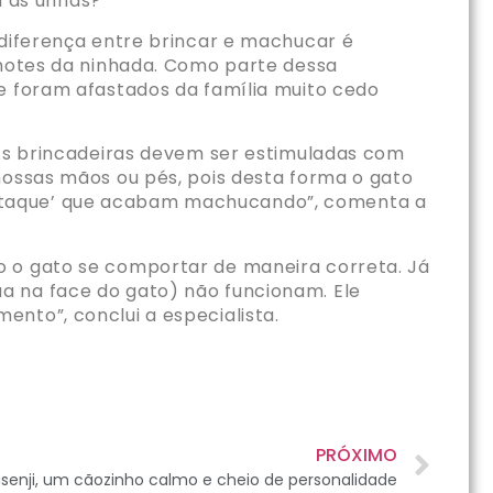
 as unhas?
 diferença entre brincar e machucar é
lhotes da ninhada. Como parte dessa
ue foram afastados da família muito cedo
“As brincadeiras devem ser estimuladas com
nossas mãos ou pés, pois desta forma o gato
‘ataque’ que acabam machucando”, comenta a
o o gato se comportar de maneira correta. Já
a na face do gato) não funcionam. Ele
nto”, conclui a especialista.
PRÓXIMO
enji, um cãozinho calmo e cheio de personalidade