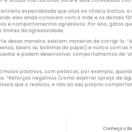
car e acaba machucando você e seus convidados com
rinária especializada que atua na clínica Gattos, a
quando eles ainda convivem com a mãe e os demais fi
sos e comportamentos agressivos. Por isso, gatos q
imites da agressividade.
rte dessa maneira, existem maneiras de corrigi-lo. 
penas, lasers ou bolinhas de papel) e nunca com as 
rinquedos e podem desenvolver comportamentos de 
ímulos positivos, com petiscos, por exemplo, quand
. “Reforços negativos (como espirrar sprays de águ
soa que o realizou, e não ao seu próprio comportame
Conheça o Bas