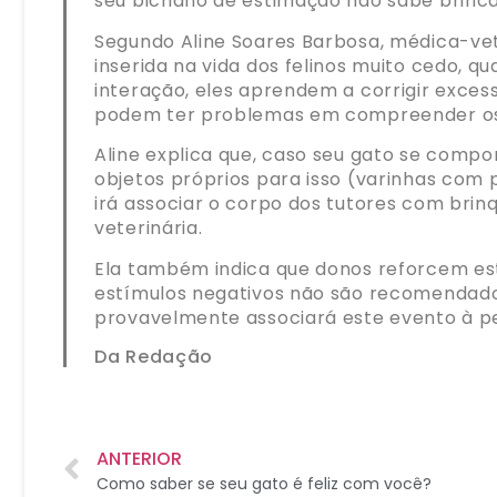
seu bichano de estimação não sabe brin
Segundo Aline Soares Barbosa, médica-vete
inserida na vida dos felinos muito cedo, 
interação, eles aprendem a corrigir exces
podem ter problemas em compreender os l
Aline explica que, caso seu gato se compo
objetos próprios para isso (varinhas com 
irá associar o corpo dos tutores com b
veterinária.
Ela também indica que donos reforcem est
estímulos negativos não são recomendados
provavelmente associará este evento à pes
Da Redação
ANTERIOR
Como saber se seu gato é feliz com você?