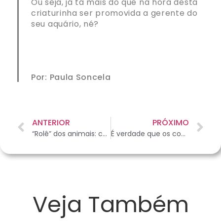
Ou seja, já tá mais do que na hora desta
criaturinha ser promovida a gerente do
seu aquário, né?
Por: Paula Soncela
ANTERIOR
PRÓXIMO
“Rolê” dos animais: como transportar seu pet
É verdade que os coelhos precisam comer cenoura?
Veja Também