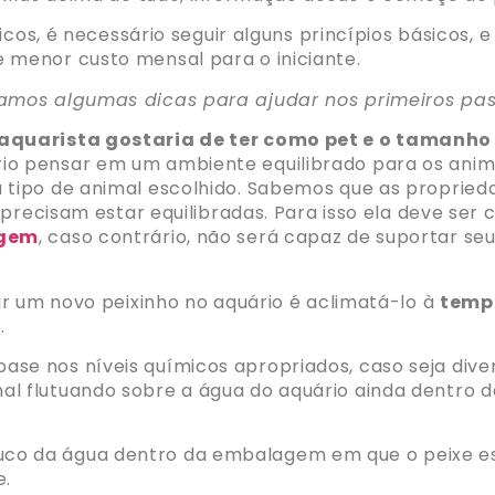
icos, é necessário seguir alguns princípios básicos, 
menor custo mensal para o iniciante.
amos algumas dicas para ajudar nos primeiros pas
o aquarista gostaria de ter como pet e o tamanho
rio pensar em um ambiente equilibrado para os anim
tipo de animal escolhido. Sabemos que as proprieda
 precisam estar equilibradas. Para isso ela deve ser
agem
, caso contrário, não será capaz de suportar se
r um novo peixinho no aquário é aclimatá-lo à
temp
e.
ase nos níveis químicos apropriados, caso seja diver
al flutuando sobre a água do aquário ainda dentro da
uco da água dentro da embalagem em que o peixe est
e.