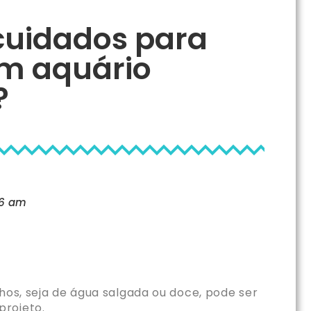
cuidados para
m aquário
?
56 am
hos, seja de água salgada ou doce, pode ser
projeto.