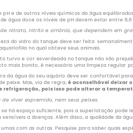
H e de outros níveis químicos da água equilibrados,
de água doce os níveis de pH devem estar entre 6,6 e
s de nitrato, nitrito e amônia, que dependem em gr
peza do vidro do tanque deve ser feita semanalment
quariofilia no qual obteve seus animais.
o turvo e cor esverdeada no tanque não são prejudic
o mais bonito, é necessário uma limpeza regular par
 da água do seu aquário deve ser confortável para s
 peixe. Mas, via de regra,
é aconselhável deixar 
e refrigeração, pois isso pode alterar a tempera
a de viver espremido, nem seus peixes.
 se há espaço suficiente, pois a superlotação pode le
 sensíveis a doenças. Além disso, a qualidade da água
r umas com as outras. Pesquise para saber quais esp