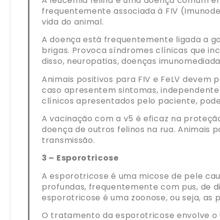
A leucemia felina é uma doença comum em a
frequentemente associada à FIV (Imunodefi
vida do animal.
A doença está frequentemente ligada a ga
brigas. Provoca síndromes clínicas que in
disso, neuropatias, doenças imunomediada
Animais positivos para FIV e FeLV devem
caso apresentem sintomas, independentem
clínicos apresentados pelo paciente, poden
A vacinação com a v5 é eficaz na proteção 
doença de outros felinos na rua. Animais 
transmissão.
3 – Esporotricose
A esporotricose é uma micose de pele ca
profundas, frequentemente com pus, de dif
esporotricose é uma zoonose, ou seja, a
O tratamento da esporotricose envolve o 