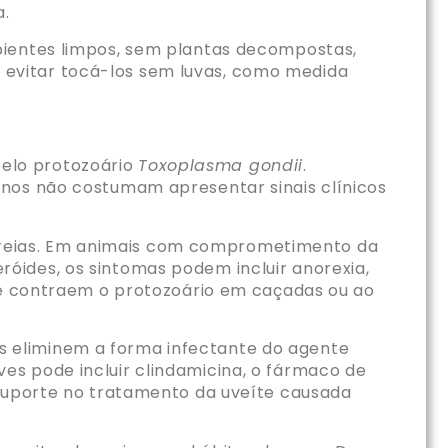
a.
bientes limpos, sem plantas decompostas,
evitar tocá-los sem luvas, como medida
elo protozoário
Toxoplasma gondii
.
inos não costumam apresentar sinais clínicos
diarreias. Em animais com comprometimento da
óides, os sintomas podem incluir anorexia,
nte contraem o protozoário em caçadas ou ao
 eliminem a forma infectante do agente
es pode incluir clindamicina, o fármaco de
 suporte no tratamento da uveíte causada