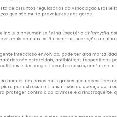
lista de assuntos regulatórios da Associação Brasilei
ças que são muito prevalentes nos gatos:
e inclui a pneumonite felina (bactéria
Chlamydia psi
ntomas mais comuns estão espirros, secreções oculares
ente infeccioso envolvido, pode ter alta mortalidad
amatórios não esteroidais, antibióticos (específicos
colíticos e descongestionantes nasais, conforme os 
rada apenas em casos mais graves que necessitem de
ar piora por estresse e transmissão de doença para 
ra proteger contra a calicivirose e a rinotraqueíte