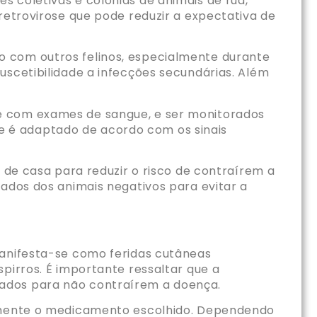
 coletivas e colônias de animais de rua,
retrovirose que pode reduzir a expectativa de
o com outros felinos, especialmente durante
uscetibilidade a infecções secundárias. Além
te com exames de sangue, e ser monitorados
 é adaptado de acordo com os sinais
m de casa para reduzir o risco de contraírem a
gados dos animais negativos para evitar a
 manifesta-se como feridas cutâneas
pirros. É importante ressaltar que a
dados para não contraírem a doença.
ralmente o medicamento escolhido. Dependendo