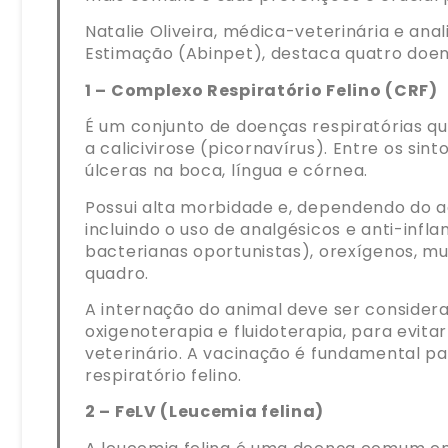
Natalie Oliveira, médica-veterinária e ana
Estimação (Abinpet), destaca quatro doen
1 – Complexo Respiratório Felino (CRF)
É um conjunto de doenças respiratórias qu
a calicivirose (picornavírus). Entre os si
úlceras na boca, língua e córnea.
Possui alta morbidade e, dependendo do ag
incluindo o uso de analgésicos e anti-infl
bacterianas oportunistas), orexígenos, mu
quadro.
A internação do animal deve ser conside
oxigenoterapia e fluidoterapia, para evit
veterinário. A vacinação é fundamental pa
respiratório felino.
2 – FeLV (Leucemia felina)