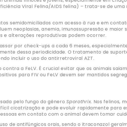
nimais filhotes e jovens, especialmente em criações
ciência Viral Felina/AIDS felina) – trata-se de uma 
tos semidomiciliados com acesso à rua e em contat
cluem neoplasias, anemia, imunossupressão e maior s
s e alterações reprodutivas podem ocorrer.
 passar por check-ups a cada 6 meses, especialmen
ente dessa periodicidade. O tratamento de suporte
do incluir o uso do antirretroviral AZT.
contra a FeLV. É crucial evitar que os animais saia
positivos para FIV ou FeLV devem ser mantidos segre
usada pelo fungo do gênero
Sporothrix
. Nos felinos,
ícil cicatrização e pode evoluir rapidamente para es
s pessoas em contato com o animal devem tomar cui
uso de antifúngicos orais, sendo o itraconazol ge