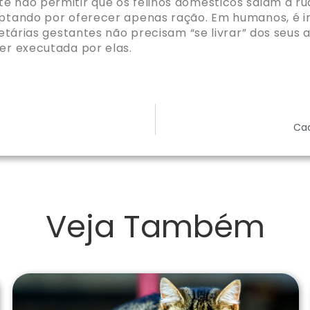
e não permitir que os felinos domésticos saiam à ru
 optando por oferecer apenas ração. Em humanos, é
ietárias gestantes não precisam “se livrar” dos seus 
ser executada por elas.
Cad
Veja Também