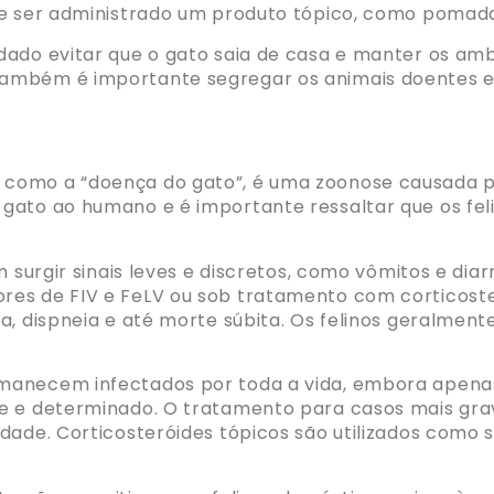
de ser administrado um produto tópico, como pomad
dado evitar que o gato saia de casa e manter os am
ambém é importante segregar os animais doentes e 
como a “doença do gato”, é uma zoonose causada p
gato ao humano e é importante ressaltar que os fel
em surgir sinais leves e discretos, como vômitos e 
es de FIV e FeLV ou sob tratamento com corticoster
a, dispneia e até morte súbita. Os felinos geralme
manecem infectados por toda a vida, embora apenas
e e determinado. O tratamento para casos mais grav
idade. Corticosteróides tópicos são utilizados como