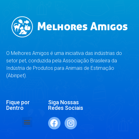
O Melhores Amigos é uma iniciativa das indústrias do
setor pet, conduzida pela Associação Brasileira da
Indústria de Produtos para Animais de Estimação
(Abinpet).
Fique por
Siga Nossas
Dentro
Redes Sociais
SAÚDE E BEM-ESTAR
RAÇAS E ESPÉCIES
DR. RESPONDE