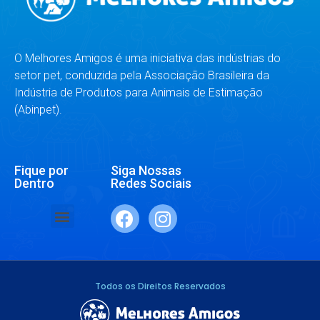
O Melhores Amigos é uma iniciativa das indústrias do
setor pet, conduzida pela Associação Brasileira da
Indústria de Produtos para Animais de Estimação
(Abinpet).
Fique por
Siga Nossas
Dentro
Redes Sociais
SAÚDE E BEM-ESTAR
RAÇAS E ESPÉCIES
DR. RESPONDE
Todos os Direitos Reservados