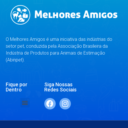
O Melhores Amigos é uma iniciativa das indústrias do
setor pet, conduzida pela Associação Brasileira da
Indústria de Produtos para Animais de Estimação
(Abinpet).
Fique por
Siga Nossas
Dentro
Redes Sociais
SAÚDE E BEM-ESTAR
RAÇAS E ESPÉCIES
DR. RESPONDE