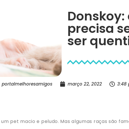
Donskoy:
precisa s
ser quent
portalmelhoresamigos
março 22, 2022
3:48
m pet macio e peludo. Mas algumas raças são famos