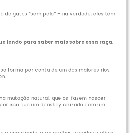
aça de gatos “sem pelo” – na verdade, eles têm
ue lendo para saber mais sobre essa raça,
sa forma por conta de um dos maiores rios
Don.
ma mutação natural
, que os fazem nascer
 por isso que um donskoy cruzado com um
o e encorpado, com orelhas grandes e olhos