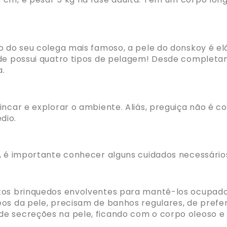
o do seu colega mais famoso, a pele do donskoy é e
ade
possui quatro tipos de pelagem! Desde complet
a
.
rincar e explorar o ambiente. Aliás, preguiça não é
dio.
y, é importante conhecer alguns cuidados necessário
itos brinquedos envolventes para mantê-los ocupado
eos da pele, precisam de banhos regulares,
de prefe
de secreções na pele, ficando com o corpo oleoso 