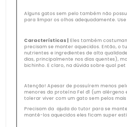
Alguns gatos sem pelo também não possuem
para limpar os olhos adequadamente. Us
Características |
Eles também costumam 
precisam se manter aquecidos. Então, o t
nutrientes e ingredientes de alta qualida
dias, principalmente nos dias quentes), m
bichinho. E claro, na dúvida sobre qual pe
Atenção! Apesar de possuírem menos pelos
menores da proteína Fel d1 (um alérgeno
tolerar viver com um gato sem pelos mais
Precisam da ajuda do tutor para se mante
mantê-los aquecidos eles ficam super esti