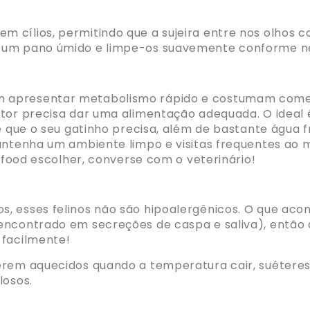
 cílios, permitindo que a sujeira entre nos olhos c
e um pano úmido e limpe-os suavemente conforme ne
apresentar metabolismo rápido e costumam comer 
utor precisa dar uma alimentação adequada. O idea
de que o seu gatinho precisa, além de bastante água 
antenha um ambiente limpo e visitas frequentes ao 
t food escolher, converse com o veterinário!
, esses felinos não são hipoalergênicos. O que acon
 encontrado em secreções de caspa e saliva), entã
 facilmente!
rem aquecidos quando a temperatura cair, suéteres
losos.