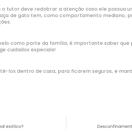
o tutor deve redobrar a atenção caso ele possua u
raça de gato tem, como comportamento mediano, pou
ções.
elo como parte da família, é importante saber que p
ige cuidados especiais!
tê-los dentro de casa
, p
ara ficarem seguros, e man
al exótico?
Desconfinamento: