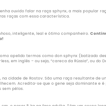
á tenha ouvido falar na raça sphynx, a mais popular r
as raças com essa característica.
hoso, inteligente, leal e ótimo companheiro.
Contin
ia!
omo apelido termos como don sphynx (batizado des
rless, em inglês – ou seja, “careca da Rússia”, ou do 
7, na cidade de Rostov.
São uma
raça resultante de u
lhecem. Acredita-se que o gene seja dominante e é
s sem pêlos.
 cm, e pesar 5 kg na fase adulta.
Têm um corpo long