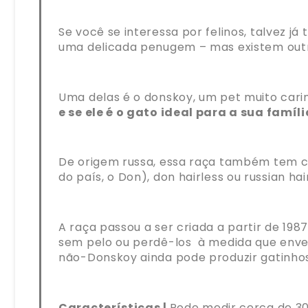
Se você se interessa por felinos, talvez j
uma delicada penugem – mas existem outr
Uma delas é o donskoy, um pet muito carin
e se ele é o gato ideal para a sua famíl
De origem russa, essa raça também tem c
do país, o Don), don hairless ou russian hai
A raça passou a ser criada a partir de 198
sem pelo ou perdê-los à medida que enve
não-Donskoy ainda pode produzir gatinho
Características |
Pode medir cerca de 30