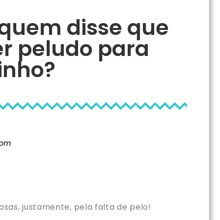
 quem disse que
er peludo para
inho?
 pm
as, justamente, pela falta de pelo!