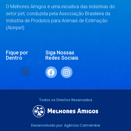
O Melhores Amigos é uma iniciativa das indústrias do
setor pet, conduzida pela Associação Brasileira da
Indústria de Produtos para Animais de Estimação
(Abinpet).
Fique por
Siga Nossas
Dentro
Redes Sociais
SAÚDE E BEM-ESTAR
RAÇAS E ESPÉCIES
DR. RESPONDE
Todos os Direitos Reservados
Desenvolvido por: Agência Carménère