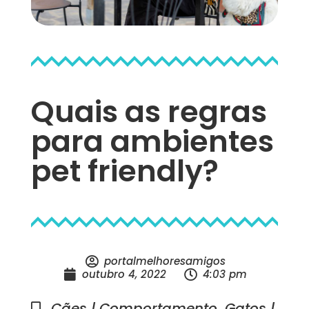
Quais as regras
para ambientes
pet friendly?
portalmelhoresamigos
outubro 4, 2022
4:03 pm
Cães | Comportamento
,
Gatos |