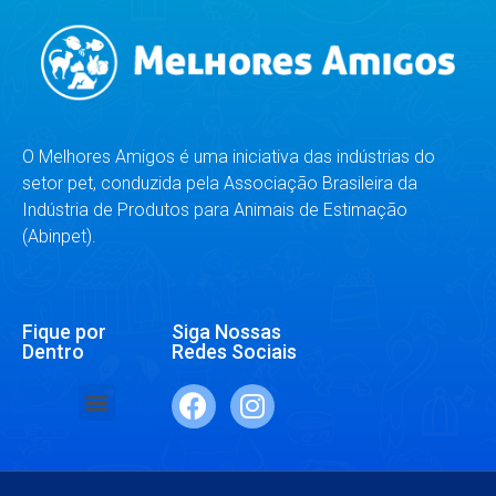
O Melhores Amigos é uma iniciativa das indústrias do
setor pet, conduzida pela Associação Brasileira da
Indústria de Produtos para Animais de Estimação
(Abinpet).
Fique por
Siga Nossas
Dentro
Redes Sociais
SAÚDE E BEM-ESTAR
RAÇAS E ESPÉCIES
DR. RESPONDE