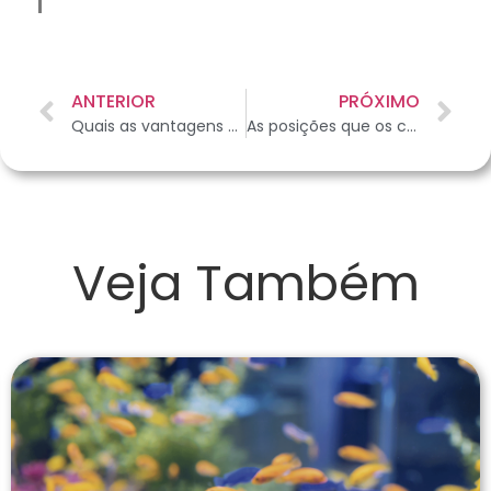
ANTERIOR
PRÓXIMO
Quais as vantagens de mordedor para filhote de cachorro?
As posições que os cães dormem significam alguma coisa?
Veja Também