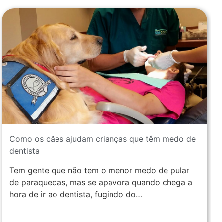
Identificando seu cão: qual o método mais
apropriado?
A identificação dos cães é um assunto
aparentemente simples, mas que pode se
transformar numa dúvida cruel se você não
estiver atualizado em relação às…