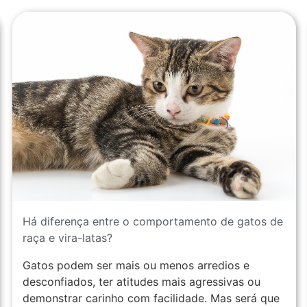
Como saber se seu cão tem depressão
Nem sempre encarada como uma “doença de
verdade”, a depressão atinge tanto o ser humano
como os animais e precisa ser encarada com
seriedade. A…