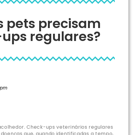
s pets precisam
-ups regulares?
 pm
colhedor. Check-ups veterinários regulares
 doenças que, quando identificadas a tempo,