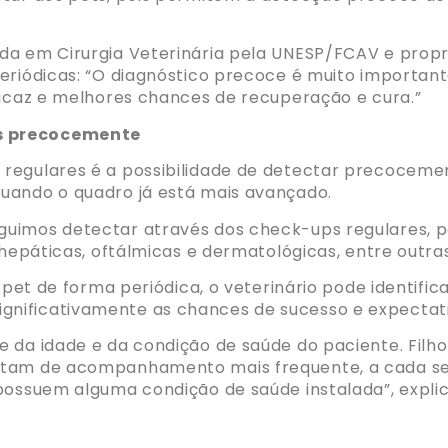
a em Cirurgia Veterinária pela UNESP/FCAV e proprie
eriódicas: “O diagnóstico precoce é muito important
ficaz e melhores chances de recuperação e cura.”
s precocemente
regulares é a possibilidade de detectar precoceme
uando o quadro já está mais avançado.
uimos detectar através dos check-ups regulares, por
 hepáticas, oftálmicas e dermatológicas, entre outras
o pet de forma periódica, o veterinário pode identifi
nificativamente as chances de sucesso e expectati
 da idade e da condição de saúde do paciente. Filho
itam de acompanhamento mais frequente, a cada se
possuem alguma condição de saúde instalada”, explica