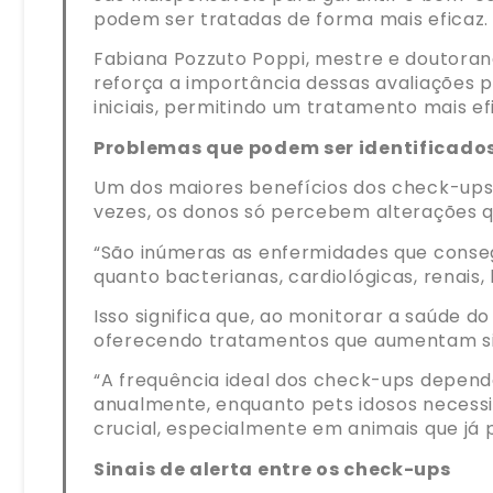
podem ser tratadas de forma mais eficaz.
Fabiana Pozzuto Poppi, mestre e doutorand
reforça a importância dessas avaliações p
iniciais, permitindo um tratamento mais e
Problemas que podem ser identificado
Um dos maiores benefícios dos check-ups 
vezes, os donos só percebem alterações q
“São inúmeras as enfermidades que conseg
quanto bacterianas, cardiológicas, renais,
Isso significa que, ao monitorar a saúde d
oferecendo tratamentos que aumentam sig
“A frequência ideal dos check-ups depende
anualmente, enquanto pets idosos necess
crucial, especialmente em animais que já 
Sinais de alerta entre os check-ups