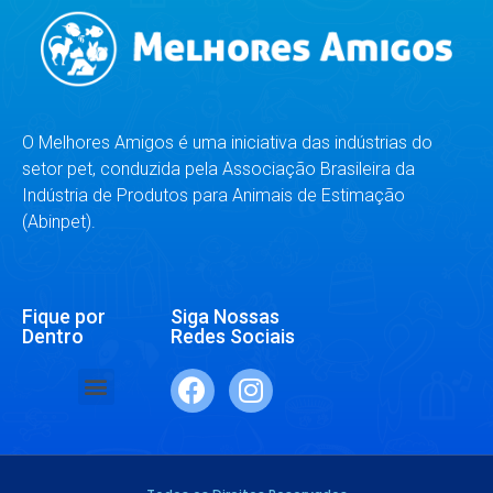
O Melhores Amigos é uma iniciativa das indústrias do
setor pet, conduzida pela Associação Brasileira da
Indústria de Produtos para Animais de Estimação
(Abinpet).
Fique por
Siga Nossas
Dentro
Redes Sociais
SAÚDE E BEM-ESTAR
RAÇAS E ESPÉCIES
DR. RESPONDE