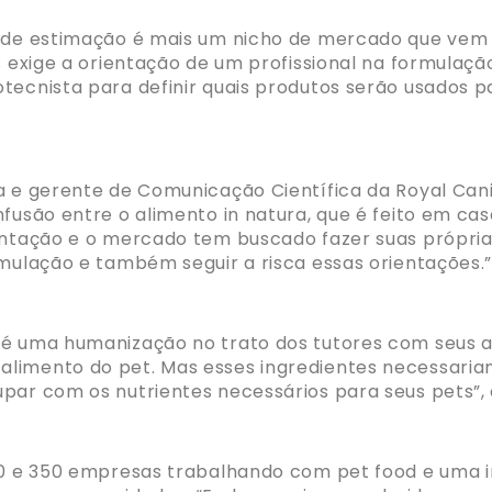
is de estimação é mais um nicho de mercado que ve
as exige a orientação de um profissional na formul
tecnista para definir quais produtos serão usados p
ia e gerente de Comunicação Científica da Royal Can
fusão entre o alimento in natura, que é feito em ca
entação e o mercado tem buscado fazer suas próprias
rmulação e também seguir a risca essas orientações.
 é uma humanização no trato dos tutores com seus a
limento do pet. Mas esses ingredientes necessaria
par com os nutrientes necessários para seus pets”, d
00 e 350 empresas trabalhando com pet food e uma inf