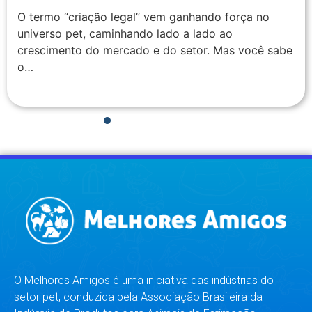
O termo “criação legal” vem ganhando força no
universo pet, caminhando lado a lado ao
crescimento do mercado e do setor. Mas você sabe
o…
1
2
3
4
5
6
7
8
O Melhores Amigos é uma iniciativa das indústrias do
setor pet, conduzida pela Associação Brasileira da