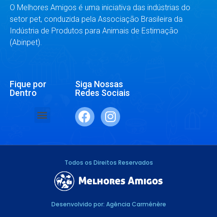
O Melhores Amigos é uma iniciativa das indústrias do
setor pet, conduzida pela Associação Brasileira da
Indústria de Produtos para Animais de Estimação
(Abinpet).
Fique por
Siga Nossas
Dentro
Redes Sociais
SAÚDE E BEM-ESTAR
RAÇAS E ESPÉCIES
DR. RESPONDE
Todos os Direitos Reservados
Desenvolvido por: Agência Carménère