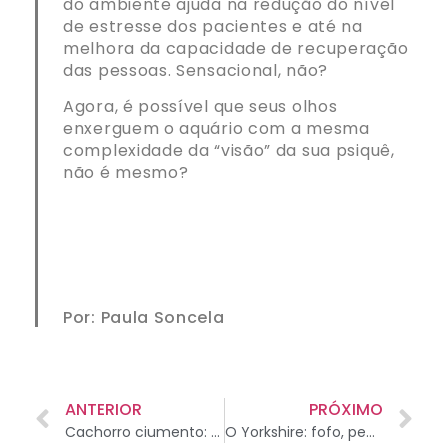
do ambiente ajuda na redução do nível
de estresse dos pacientes e até na
melhora da capacidade de recuperação
das pessoas. Sensacional, não?
Agora, é possível que seus olhos
enxerguem o aquário com a mesma
complexidade da “visão” da sua psiquê,
não é mesmo?
Por: Paula Soncela
ANTERIOR
PRÓXIMO
Cachorro ciumento: como evitar e corrigir o problema
O Yorkshire: fofo, pequenino e cheio de energia!