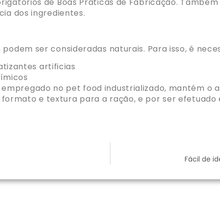
rigatórios de Boas Práticas de Fabricação. Também a
cia dos ingredientes.
 podem ser consideradas naturais. Para isso, é nece
izantes artificias
ímicos
o empregado no pet food industrializado, mantém o 
á formato e textura para a ração, e por ser efetua
Fácil de i