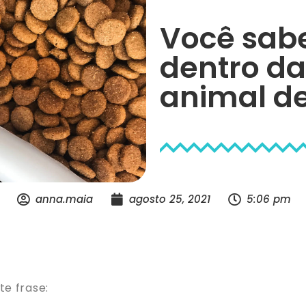
Você sab
dentro da
animal d
anna.maia
agosto 25, 2021
5:06 pm
e frase: