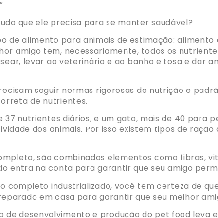
”
tudo que ele precisa para se manter saudável?
o de alimento para animais de estimação: alimento co
hor amigo tem, necessariamente, todos os nutrient
ssear, levar ao veterinário e ao banho e tosa e dar 
precisam seguir normas rigorosas de nutrição e padr
orreta de nutrientes.
de 37 nutrientes diários, e um gato, mais de 40 par
tividade dos animais. Por isso existem tipos de raçã
ompleto, são combinados elementos como fibras, vita
do entra na conta para garantir que seu amigo per
o completo industrializado, você tem certeza de que nã
preparado em casa para garantir que seu melhor ami
 de desenvolvimento e produção do pet food leva e