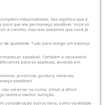
mpleto industrializado. Isso significa que a
es para que ele permaneça saudável. Você só
amor e carinho, mas isso sabemos que você já
ão de qualidade. Tudo para atingir um balanço
a permanecer saudável. Também é necessário
o diferentes para as espécies, levando em
minas, proteínas, gordura, minerais,
maneça saudável!
o vai errar na conta. Afinal, é difícil
go tenha a melhor nutrição.
m consideração outros itens, como variedade