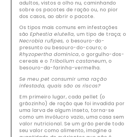
adultos, vistos a olho nu, caminhando
sobre os pacotes de ração ou, no pior
dos casos, ao abrir o pacote.
Os tipos mais comuns em infestações
são
Ephestia elutella,
um tipo de traça; o
Necrobia rufipes,
o besouro-do-
presunto ou besouro-do-couro; o
Rhyzopertha dominica
, o gorgulho-dos-
cereais
e o
Tribolium castaneum
, o
besouro-da-farinha-vermelha.
Se meu pet consumir uma ração
infestada, quais são os riscos?
Em primeiro lugar, cada pellet (o
grãozinho) de ração que foi invadida por
uma larva de algum inseto, torna-se
como um invólucro vazio, uma casa sem
valor nutricional. Se um grão perde todo
seu valor como alimento, imagine a