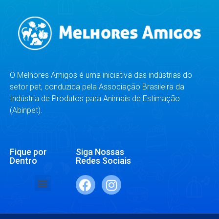
O Melhores Amigos é uma iniciativa das indústrias do
setor pet, conduzida pela Associação Brasileira da
Indústria de Produtos para Animais de Estimação
(Abinpet).
Fique por
Siga Nossas
Dentro
Redes Sociais
SAÚDE E BEM-ESTAR
RAÇAS E ESPÉCIES
DR. RESPONDE