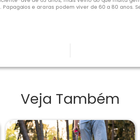
ciente-ave de 63 anos, mais velho do que muita gente
. Papagaios e araras podem viver de 60 a 80 anos. S
Veja Também