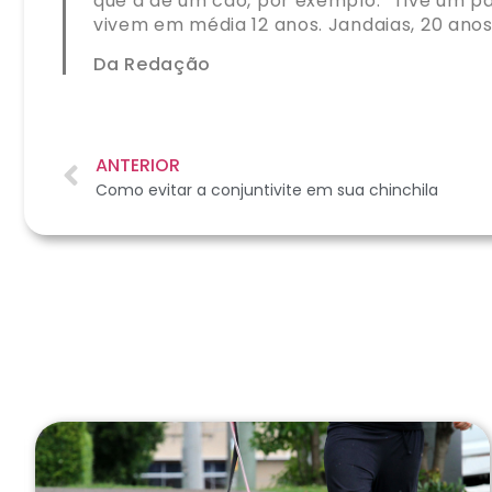
que a de um cão, por exemplo. “Tive um pa
vivem em média 12 anos. Jandaias, 20 anos
Da Redação
ANTERIOR
Como evitar a conjuntivite em sua chinchila