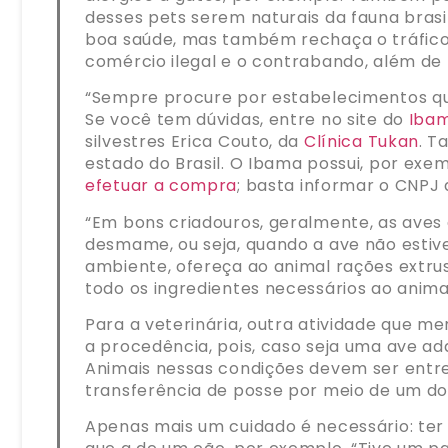
desses pets serem naturais da fauna brasi
boa saúde, mas também rechaça o tráfico d
comércio ilegal e o contrabando, além de 
“Sempre procure por estabelecimentos que
Se você tem dúvidas, entre no site do
Iba
silvestres Erica Couto, da
Clínica Tukan
. T
estado do Brasil. O Ibama possui, por exem
efetuar a compra
; basta informar o CNPJ
“Em bons criadouros, geralmente, as aves 
desmame, ou seja, quando a ave não esti
ambiente, ofereça ao animal rações extru
todo os ingredientes necessários ao animal
Para a veterinária, outra atividade que m
a procedência, pois, caso seja uma ave a
Animais nessas condições devem ser entreg
transferência de posse por meio de um d
Apenas mais um cuidado é necessário: ter 