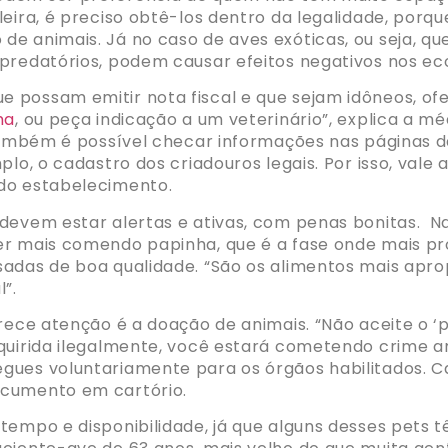
leira, é preciso obtê-los dentro da legalidade, por
e animais. Já no caso de aves exóticas, ou seja, que
predatórios, podem causar efeitos negativos nos eco
 possam emitir nota fiscal e que sejam idôneos, ofe
ma
, ou peça indicação a um veterinário”, explica a m
ambém é possível checar informações nas páginas d
plo, o cadastro dos criadouros legais. Por isso, vale
 do estabelecimento.
devem estar alertas e ativas, com penas bonitas. Na
ver mais comendo papinha, que é a fase onde mais p
sadas de boa qualidade. “São os alimentos mais apr
”.
erece atenção é a doação de animais. “Não aceite o ‘
dquirida ilegalmente, você estará cometendo crime 
ues voluntariamente para os órgãos habilitados. Caso
ocumento em cartório.
tempo e disponibilidade, já que alguns desses pets 