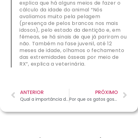
explica que há alguns meios de fazer o
cálculo da idade do animal “Nós
avaliamos muito pela pelagem
(presença de pelos brancos nos mais
idosos), pelo estado da dentição e, em
fêmeas, se há sinais de que já pariram ou
não. Também na fase juvenil, até 12
meses de idade, olhamos o fechamento
das extremidades ósseas por meio de
RX”, explica a veterinária.
ANTERIOR
PRÓXIMO
Qual a importância do carboidrato na dieta dos gatos?
Por que os gatos gostam de dormir grudadinhos em seus tutores?