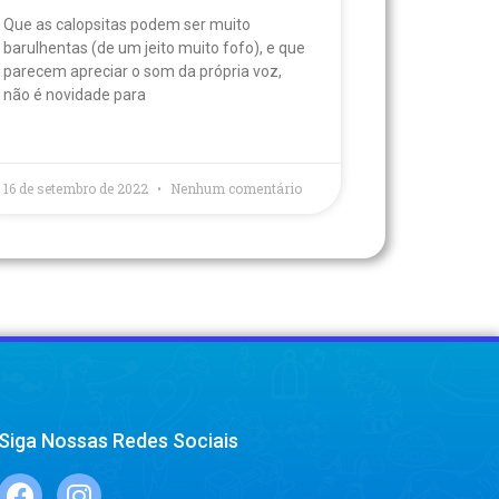
Que as calopsitas podem ser muito
barulhentas (de um jeito muito fofo), e que
parecem apreciar o som da própria voz,
não é novidade para
16 de setembro de 2022
Nenhum comentário
Siga Nossas Redes Sociais