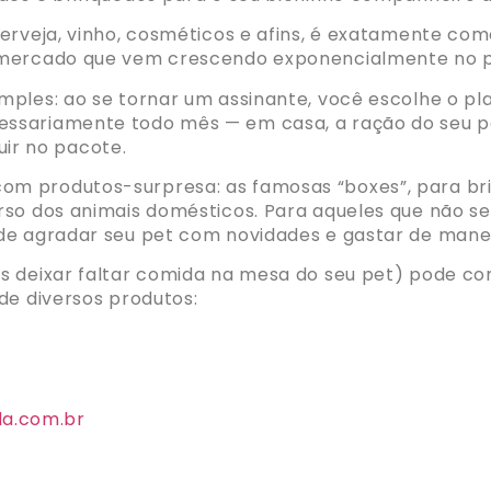
erveja, vinho, cosméticos e afins, é exatamente co
 mercado que vem crescendo exponencialmente no p
ples: ao se tornar um assinante, você escolhe o pl
sariamente todo mês — em casa, a ração do seu pet 
luir no pacote.
m produtos-surpresa: as famosas “boxes”, para br
rso dos animais domésticos. Para aqueles que não 
de agradar seu pet com novidades e gastar de manei
s deixar faltar comida na mesa do seu pet) pode co
de diversos produtos:
a.com.br