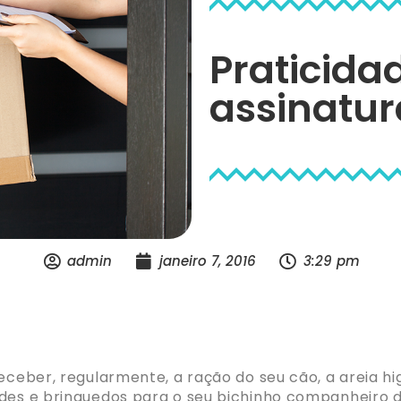
Praticida
assinatur
admin
janeiro 7, 2016
3:29 pm
eceber, regularmente, a ração do seu cão, a areia hig
ndes e brinquedos para o seu bichinho companheiro 