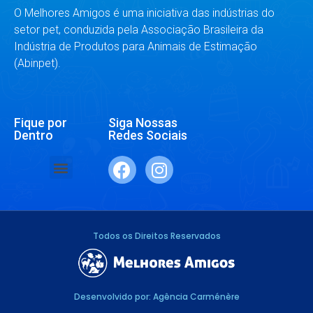
O Melhores Amigos é uma iniciativa das indústrias do
setor pet, conduzida pela Associação Brasileira da
Indústria de Produtos para Animais de Estimação
(Abinpet).
Fique por
Siga Nossas
Dentro
Redes Sociais
SAÚDE E BEM-ESTAR
RAÇAS E ESPÉCIES
DR. RESPONDE
Todos os Direitos Reservados
Desenvolvido por: Agência Carménère