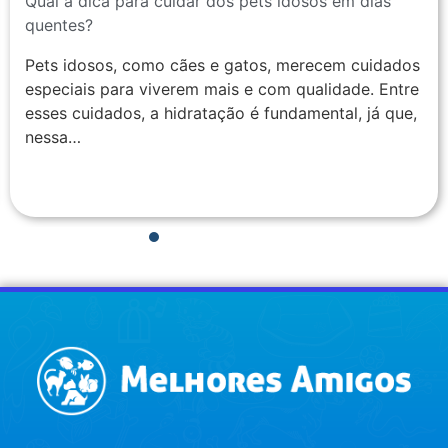
Qual a dica para cuidar dos pets idosos em dias
quentes?
Pets idosos, como cães e gatos, merecem cuidados
especiais para viverem mais e com qualidade. Entre
esses cuidados, a hidratação é fundamental, já que,
nessa…
1
2
3
4
5
6
7
8