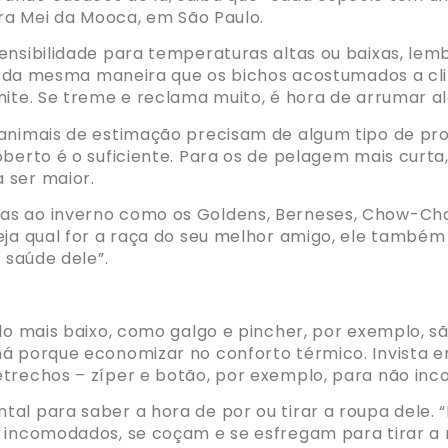
Dra Mei da Mooca, em São Paulo.
nsibilidade para temperaturas altas ou baixas, lembr
irá da mesma maneira que os bichos acostumados a cli
ite. Se treme e reclama muito, é hora de arrumar alg
 animais de estimação precisam de algum tipo de pro
oberto é o suficiente. Para os de pelagem mais curta
 ser maior.
as ao inverno como os Goldens, Berneses, Chow-Cho
eja qual for a raça do seu melhor amigo, ele também
 saúde dele”.
lo mais baixo, como galgo e pincher, por exemplo, são
há porque economizar no conforto térmico. Invista 
etrechos – zíper e botão, por exemplo, para não inc
tal para saber a hora de por ou tirar a roupa dele.
 incomodados, se coçam e se esfregam para tirar a r