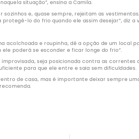
aquela situação”, ensina a Camila.
r sozinhos e, quase sempre, rejeitam as vestimenta
rotegê-lo do frio quando ele assim desejar”, diz a v
ma acolchoada e roupinha, dê a opção de um local p
ele poderá se esconder e ficar longe do frio”.
r improvisada, seja posicionada contra as correntes 
iciente para que ele entre e saia sem dificuldades.
dentro de casa, mas é importante deixar sempre um
, recomenda.