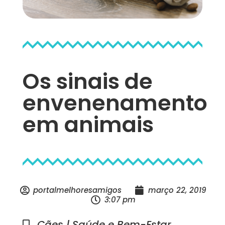
Os sinais de
envenenamento
em animais
portalmelhoresamigos
março 22, 2019
3:07 pm
Cães | Saúde e Bem-Estar
,