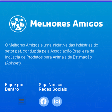
O Melhores Amigos é uma iniciativa das indústrias do
setor pet, conduzida pela Associação Brasileira da
Indústria de Produtos para Animais de Estimação
(Abinpet).
Fique por
Siga Nossas
Dentro
Redes Sociais
SAÚDE E BEM-ESTAR
RAÇAS E ESPÉCIES
DR. RESPONDE