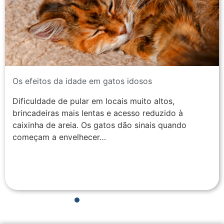
Os efeitos da idade em gatos idosos
Dificuldade de pular em locais muito altos,
brincadeiras mais lentas e acesso reduzido à
caixinha de areia. Os gatos dão sinais quando
começam a envelhecer…
1
2
3
4
5
6
7
8