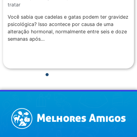
tratar
Você sabia que cadelas e gatas podem ter gravidez
psicológica? Isso acontece por causa de uma
alteração hormonal, normalmente entre seis e doze
semanas após…
1
2
3
4
5
6
7
8