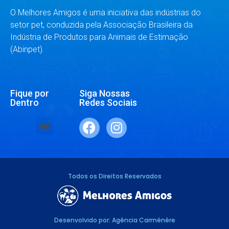
O Melhores Amigos é uma iniciativa das indústrias do
setor pet, conduzida pela Associação Brasileira da
Indústria de Produtos para Animais de Estimação
(Abinpet).
Fique por
Siga Nossas
Dentro
Redes Sociais
SAÚDE E BEM-ESTAR
RAÇAS E ESPÉCIES
DR. RESPONDE
Todos os Direitos Reservados
Desenvolvido por: Agência Carménère