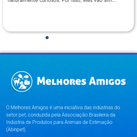
naturalmente curiosos. Por isso, eles vão sim…
1
2
3
4
5
6
7
8
O Melhores Amigos é uma iniciativa das indústrias do
setor pet, conduzida pela Associação Brasileira da
Indústria de Produtos para Animais de Estimação
(Abinpet).