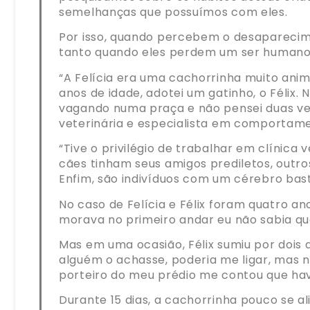
semelhanças que possuímos com eles.
Por isso, quando percebem o desaparecim
tanto quando eles perdem um ser humano 
“A Felícia era uma cachorrinha muito anim
anos de idade, adotei um gatinho, o Félix.
vagando numa praça e não pensei duas ve
veterinária e especialista em comportame
“Tive o privilégio de trabalhar em clínic
cães tinham seus amigos prediletos, out
Enfim, são indivíduos com um cérebro bas
No caso de Felícia e Félix foram quatro a
morava no primeiro andar eu não sabia que
Mas em uma ocasião, Félix sumiu por dois d
alguém o achasse, poderia me ligar, mas 
porteiro do meu prédio me contou que hav
Durante 15 dias, a cachorrinha pouco se a