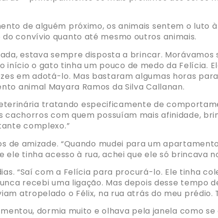
ento de alguém próximo, os animais sentem o luto à
do convívio quanto até mesmo outros animais.
ada, estava sempre disposta a brincar. Morávamos só
 No início o gato tinha um pouco de medo da Felícia.
zes em adotá-lo. Mas bastaram algumas horas para
nto animal Mayara Ramos da Silva Callanan.
a veterinária tratando especificamente de comporta
ros cachorros com quem possuíam mais afinidade, b
tante complexo.”
nos de amizade. “Quando mudei para um apartamento,
 ele tinha acesso à rua, achei que ele só brincava n
ias. “Saí com a Felícia para procurá-lo. Ele tinha co
nunca recebi uma ligação. Mas depois desse tempo d
iam atropelado o Félix, na rua atrás do meu prédio
limentou, dormia muito e olhava pela janela como se