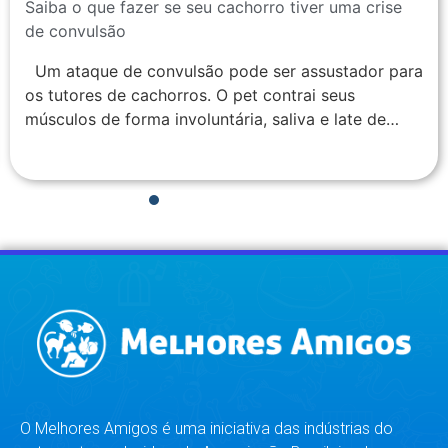
Saiba o que fazer se seu cachorro tiver uma crise
de convulsão
Um ataque de convulsão pode ser assustador para
os tutores de cachorros. O pet contrai seus
músculos de forma involuntária, saliva e late de…
1
2
3
4
5
6
7
8
O Melhores Amigos é uma iniciativa das indústrias do