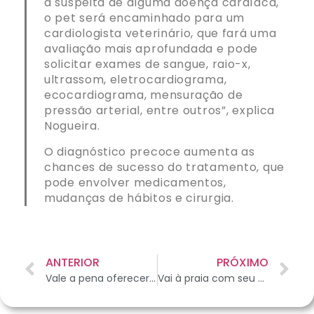
a suspeita de alguma doença cardíaca,
o pet será encaminhado para um
cardiologista veterinário, que fará uma
avaliação mais aprofundada e pode
solicitar exames de sangue, raio-x,
ultrassom, eletrocardiograma,
ecocardiograma, mensuração de
pressão arterial, entre outros”, explica
Nogueira.
O diagnóstico precoce aumenta as
chances de sucesso do tratamento, que
pode envolver medicamentos,
mudanças de hábitos e cirurgia.
ANTERIOR
PRÓXIMO
Vale a pena oferecer pet food para meu melhor amigo?
Vai à praia com seu cão? Saiba quais cuidados são necessários