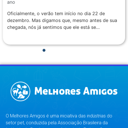
ano
Oficialmente, o verão tem início no dia 22 de
dezembro. Mas digamos que, mesmo antes de sua
chegada, nós já sentimos que ele está se…
1
2
3
4
5
6
7
8
O Melhores Amigos é uma iniciativa das indústrias do
setor pet, conduzida pela Associação Brasileira da