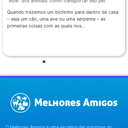
"Rolê" dos animais: como transportar seu pet
Quando trazemos um bichinho para dentro de casa
– seja um cão, uma ave ou uma serpente – as
primeiras coisas com as quais nos…
1
2
3
4
5
6
7
8
O Melhores Amigos é uma iniciativa das indústrias do