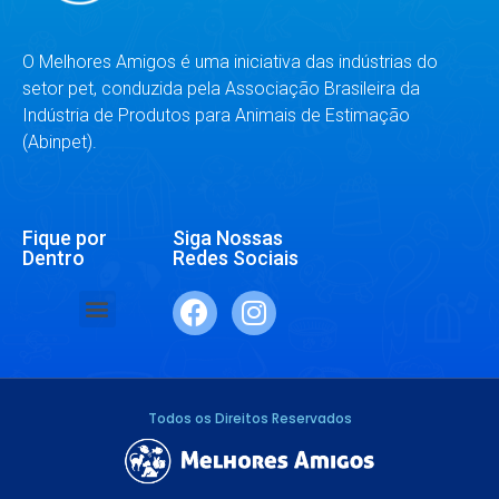
O Melhores Amigos é uma iniciativa das indústrias do
setor pet, conduzida pela Associação Brasileira da
Indústria de Produtos para Animais de Estimação
(Abinpet).
Fique por
Siga Nossas
Dentro
Redes Sociais
SAÚDE E BEM-ESTAR
RAÇAS E ESPÉCIES
DR. RESPONDE
Todos os Direitos Reservados