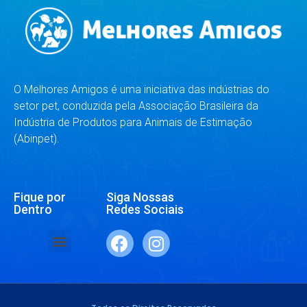
O Melhores Amigos é uma iniciativa das indústrias do
setor pet, conduzida pela Associação Brasileira da
Indústria de Produtos para Animais de Estimação
(Abinpet).
Fique por
Siga Nossas
Dentro
Redes Sociais
SAÚDE E BEM-ESTAR
RAÇAS E ESPÉCIES
DR. RESPONDE