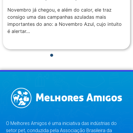
Novembro já chegou, e além do calor, ele traz
consigo uma das campanhas azuladas mais
importantes do ano: a Novembro Azul, cujo intuito
é alertar…
1
2
3
4
5
6
7
8
O Melhores Amigos é uma iniciativa das indústrias do
setor pet, conduzida pela Associação Brasileira da