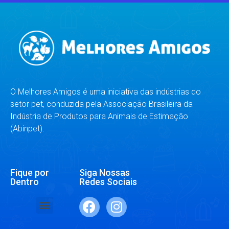
O Melhores Amigos é uma iniciativa das indústrias do
setor pet, conduzida pela Associação Brasileira da
Indústria de Produtos para Animais de Estimação
(Abinpet).
Fique por
Siga Nossas
Dentro
Redes Sociais
SAÚDE E BEM-ESTAR
RAÇAS E ESPÉCIES
DR. RESPONDE