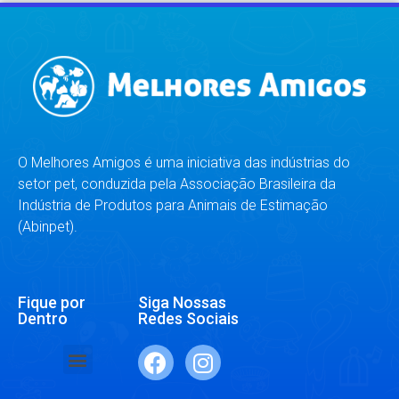
O Melhores Amigos é uma iniciativa das indústrias do
setor pet, conduzida pela Associação Brasileira da
Indústria de Produtos para Animais de Estimação
(Abinpet).
Fique por
Siga Nossas
Dentro
Redes Sociais
SAÚDE E BEM-ESTAR
RAÇAS E ESPÉCIES
DR. RESPONDE