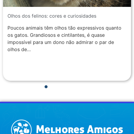
Olhos dos felinos: cores e curiosidades
Poucos animais têm olhos tão expressivos quanto
os gatos. Grandiosos e cintilantes, é quase
impossível para um dono não admirar o par de
olhos de…
1
2
3
4
5
6
7
8