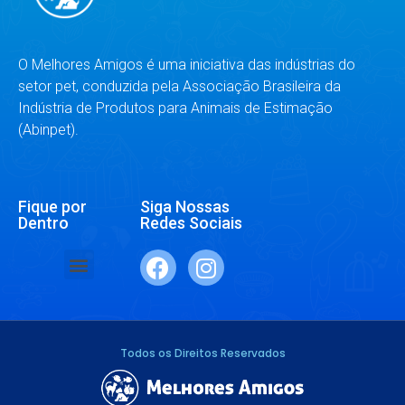
O Melhores Amigos é uma iniciativa das indústrias do
setor pet, conduzida pela Associação Brasileira da
Indústria de Produtos para Animais de Estimação
(Abinpet).
Fique por
Siga Nossas
Dentro
Redes Sociais
SAÚDE E BEM-ESTAR
RAÇAS E ESPÉCIES
DR. RESPONDE
Todos os Direitos Reservados