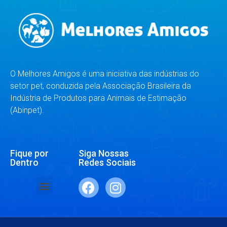
O Melhores Amigos é uma iniciativa das indústrias do
setor pet, conduzida pela Associação Brasileira da
Indústria de Produtos para Animais de Estimação
(Abinpet).
Fique por
Siga Nossas
Dentro
Redes Sociais
SAÚDE E BEM-ESTAR
RAÇAS E ESPÉCIES
DR. RESPONDE