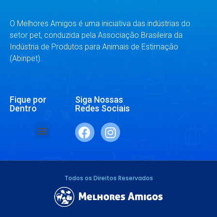
O Melhores Amigos é uma iniciativa das indústrias do
setor pet, conduzida pela Associação Brasileira da
Indústria de Produtos para Animais de Estimação
(Abinpet).
Fique por
Siga Nossas
Dentro
Redes Sociais
SAÚDE E BEM-ESTAR
RAÇAS E ESPÉCIES
DR. RESPONDE
Todos os Direitos Reservados