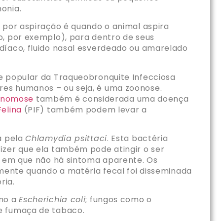
onia.
 por aspiração é quando o animal aspira
o, por exemplo), para dentro de seus
díaco, fluido nasal esverdeado ou amarelado
e popular da Traqueobronquite Infecciosa
res humanos – ou seja, é uma zoonose.
inomose
também é considerada uma doença
Felina
(PIF) também podem levar a
a pela
Chlamydia psittaci
. Esta bactéria
izer que ela também pode atingir o ser
os em que não há sintoma aparente. Os
lmente quando a matéria fecal foi disseminada
ria.
omo a
Escherichia coli
; fungos como o
de fumaça de tabaco.