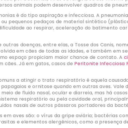
diversos animais podem desenvolver quadros de pneum
onias é do tipo aspiração e infecciosa. A pneumonia
ou pequenos pedaços de material sintético (plástic
ificuldade ao respirar, aceleração do batimento car
 outras doenças, entre elas, a Tosse dos Canis, nom
olvida em cães de todas as idades, e também em se
mo espaço propiciam maior chance de contato. A
c
m cães. Já em gatos, casos de
Peritonite Infecciosa 
muns a atingir o trato respiratório é aquela causad
 papagaios e ornitose quando em outras aves. Vale d
eio de fluido nasal, ocular e diarreia, mas há cas
istema respiratório ou pela cavidade oral, principa
idos nasais de outros pássaros portadores da bacté
em aves são: o vírus da gripe aviária; bactérias c
arasitas e elementos alergênicos, como a presença 