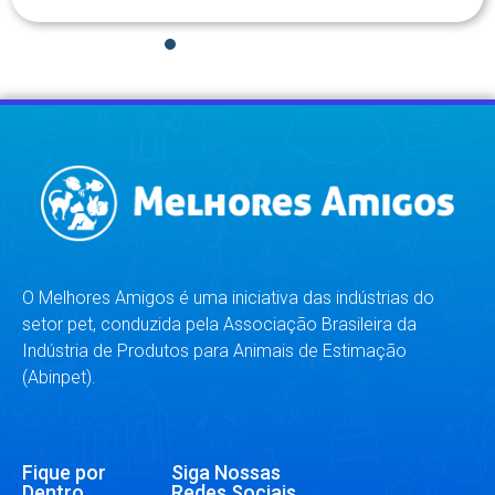
1
2
3
4
5
6
7
8
O Melhores Amigos é uma iniciativa das indústrias do
setor pet, conduzida pela Associação Brasileira da
Indústria de Produtos para Animais de Estimação
(Abinpet).
Fique por
Siga Nossas
Dentro
Redes Sociais