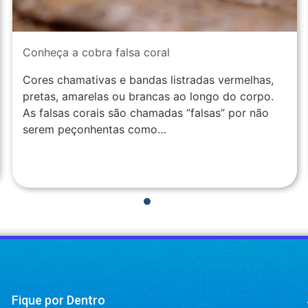
Conheça a cobra falsa coral
Cores chamativas e bandas listradas vermelhas,
pretas, amarelas ou brancas ao longo do corpo.
As falsas corais são chamadas “falsas” por não
serem peçonhentas como…
1
2
3
4
Fique por Dentro