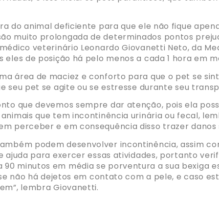
ra do animal deficiente para que ele não fique ape
o muito prolongada de determinados pontos prejudi
médico veterinário Leonardo Giovanetti Neto, da Me
 eles de posição há pelo menos a cada 1 hora em mé
ma área de maciez e conforto para que o pet se sint
e seu pet se agite ou se estresse durante seu trans
onto que devemos sempre dar atenção, pois ela poss
animais que tem incontinência urinária ou fecal, lem
em perceber e em consequência disso trazer danos si
também podem desenvolver incontinência, assim com
e ajuda para exercer essas atividades, portanto ver
 90 minutos em média se porventura a sua bexiga es
a se não há dejetos em contato com a pele, e caso es
em”, lembra Giovanetti.