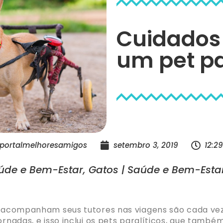
Cuidados 
um pet pa
portalmelhoresamigos
setembro 3, 2019
12:2
aúde e Bem-Estar
,
Gatos | Saúde e Bem-Esta
ue acompanham seus tutores nas viagens são cada ve
ornadas, e isso inclui os pets paralíticos, que també