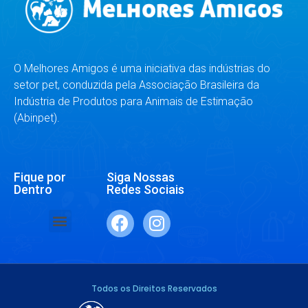
O Melhores Amigos é uma iniciativa das indústrias do
setor pet, conduzida pela Associação Brasileira da
Indústria de Produtos para Animais de Estimação
(Abinpet).
Fique por
Siga Nossas
Dentro
Redes Sociais
SAÚDE E BEM-ESTAR
RAÇAS E ESPÉCIES
DR. RESPONDE
Todos os Direitos Reservados