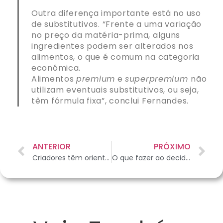
Outra diferença importante está no uso
de substitutivos. “Frente a uma variação
no preço da matéria-prima, alguns
ingredientes podem ser alterados nos
alimentos, o que é comum na categoria
econômica.
Alimentos
premium
e
superpremium
não
utilizam eventuais substitutivos, ou seja,
têm fórmula fixa”, conclui Fernandes.
ANTERIOR
PRÓXIMO
Criadores têm orientação de instituições internacionais para manterem o padrão das raças dos animais de estimação
O que fazer ao decidir ter um cãozinho