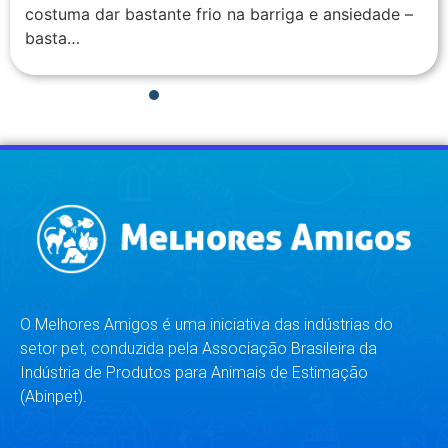
costuma dar bastante frio na barriga e ansiedade –
basta…
1
2
3
4
5
6
7
8
O Melhores Amigos é uma iniciativa das indústrias do
setor pet, conduzida pela Associação Brasileira da
Indústria de Produtos para Animais de Estimação
(Abinpet).