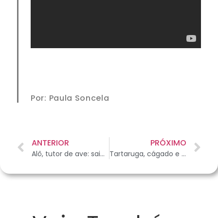
Por: Paula Soncela
ANTERIOR
PRÓXIMO
Alô, tutor de ave: saiba o que é a ornitose
Tartaruga, cágado e jabuti: dica de alimentação adequada