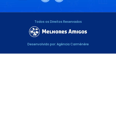
SAÚDE E BEM-ESTAR
RAÇAS E ESPÉCIES
DR. RESPONDE
Todos os Direitos Reservados
Desenvolvido por: Agência Carménère